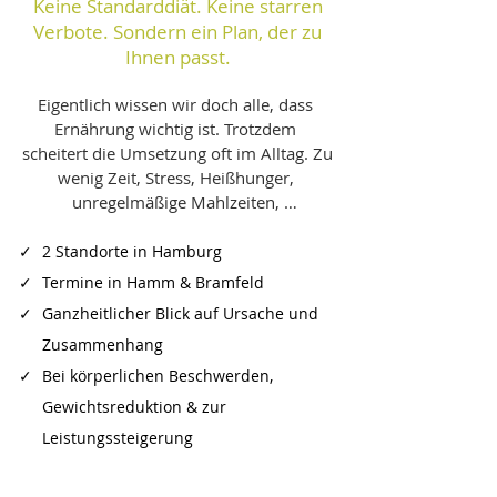
Keine Standarddiät. Keine starren
Verbote. Sondern ein Plan, der zu
Ihnen passt.
Eigentlich wissen wir doch alle, dass 
Ernährung wichtig ist. Trotzdem 
scheitert die Umsetzung oft im Alltag. Zu 
wenig Zeit, Stress, Heißhunger, 
unregelmäßige Mahlzeiten, 
Schichtdienst, Familie, Beschwerden 
oder widersprüchliche 
✓
2 Standorte in Hamburg
Ernährungsempfehlungen machen es 
✓
Termine in Hamm & Bramfeld
schwer, dauerhaft dranzubleiben.

✓
Ganzheitlicher Blick auf Ursache und
Zusammenhang
✓
Bei körperlichen Beschwerden,
Genau hier setzen wir an. Wir 
Gewichtsreduktion & zur
entwickeln keine theoretischen 
Leistungssteigerung
Idealpläne, sondern konkrete Lösungen 
für Ihren Alltag. Ziel ist eine Ernährung, 
die Ihren Körper unterstützt, gut 