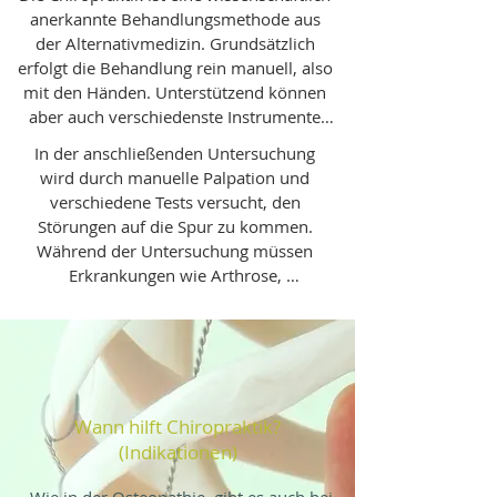
anerkannte Behandlungsmethode aus 
der Alternativmedizin. Grundsätzlich 
erfolgt die Behandlung rein manuell, also 
mit den Händen. Unterstützend können 
aber auch verschiedenste Instrumente 
oder Geräte angewendet werden.

In der anschließenden Untersuchung 
wird durch manuelle Palpation und 
Die Aufgabe eines Chiropraktikers ist es, 
verschiedene Tests versucht, den 
eine Diagnose zu stellen und 
Störungen auf die Spur zu kommen. 
anschließend zu behandeln.

Während der Untersuchung müssen 
Erkrankungen wie Arthrose, 
Für die Diagnose wird zunächst ein 
Bandscheibenvorfälle oder Tumore als 
Anamnesegespräch geführt, in dem die 
Ursache der Beschwerden 
Krankengeschichte und weitere 
ausgeschlossen werden, da diese nicht 
persönliche Eckpunkte besprochen 
mit Chiropraktik behandelt werden 
werden.
können.

Wann hilft Chiropraktik?
In unserer Praxis können wir Ihnen bei 
(Indikationen)
Arthrose und Bandscheibenvorfällen 
jedoch die Osteopathie als 