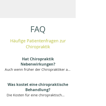
FAQ
Häufige Patientenfragen zur
Chiropraktik
Hat Chiropraktik
Nebenwirkungen?
Auch wenn früher der Chiropraktiker als 
„Knochenbrecher“ galt und eine 
erfolgreiche Behandlung nur mit einem 
Was kostet eine chiropraktische
ordentlichen Knacken beendet wurde, 
Behandlung?
sieht das heutzutage ganz anders aus.

Die Kosten für eine chiropraktische 
Inzwischen kommen deutlich sanftere 
Behandlung liegen im Osteoversum 
Behandlungstechniken zum Tragen, die 
bei 100 bis 120 Euro. Wenn Sie 
bei sachgemäßer Durchführung nur 