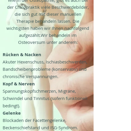
Wie in der Osteopathie, gibt es auch bei
Behandlungsmöglichkeit bieten. In 
der Chiropraktik viele Beschwerdebilder,
unserem Magazin finden Sie Artikel zu 
die sich gut mit dieser manuellen
diesen beiden Themen.

Therapie behandeln lassen. Die
wichtigsten haben wir Ihnen nachfolgend
Wenn die Untersuchung abgeschlossen 
aufgezählt.Wir behandeln im
ist, wird der Behandlungsplan erstellt. 
Osteoversum unter anderem:
Dieser wird persönlich auf jeden 
Patienten abgestimmt.
Rücken & Nacken
Akuter Hexenschuss, Ischiasbeschwerden,
Bandscheibenprobleme (konservativ) und
chronische Verspannungen.
Kopf & Nerven
Spannungskopfschmerzen, Migräne,
Schwindel und Tinnitus (sofern funktionell
bedingt).
Gelenke
Blockaden der Facettengelenke,
Beckenschiefstand und ISG-Syndrom.