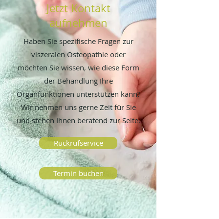
Jetzt Kontakt
aufnehmen
Haben Sie spezifische Fragen zur
viszeralen Osteopathie
oder
möchten Sie wissen, wie diese Form
der Behandlung Ihre
Organfunktionen unterstützen kann?
Wir nehmen uns gerne Zeit für Sie
und stehen Ihnen beratend zur Seite.
Rückrufservice
Termin buchen