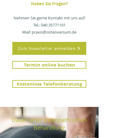
Haben Sie Fragen?
zwischen den Terminen. Später können 
die Termine auch in einem 4 bis 6 
wöchigem Abstand sein.

Nehmen Sie gerne Kontakt mit uns auf:
Tel.:
040 35771101
Außerdem bitten wir unsere Patienten 
Mail:
praxis@osteoversum.de
um eine Rückmeldung, um einschätzen 
zu können, ob der Folgetermin 
vorgezogen werden sollte, oder eine 
Zum Newsletter anmelden
weitere Behandlung erstmal unnötig ist.
Termin online buchen
Kostenlose Telefonberatung
Dauer einer osteopathischen
Behandlung