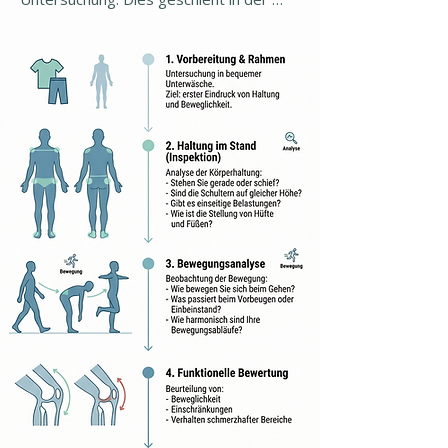
Regel in Unterwäsche und dient dazu 
einen ersten Eindruck über 
Beweglichkeit und Einschränkungen zu 
bekommen. Wir empfehlen, dass Sie 
bequeme Unterwäsche tragen, in der 
Sie sich wohlfühlen.

Zunächst begutachtet der Osteopath 
Sie im Stand. Hier kann er schon erste 
Punkte erkennen:

- Stehen Sie schief

- Sind die Schultern unterschiedlich hoch

- Kippen Sie in eine Richtung

- Belasten Sie eine Seite mehr als die 
andere

- Wie ist die Stellung Ihrer Hüfte und 
Füße

Nun folgt meist eine Beobachtung in der 
Bewegung. Wie verhält sich Ihr Körper, 
wenn Sie ein Bein heben, oder sich nach 