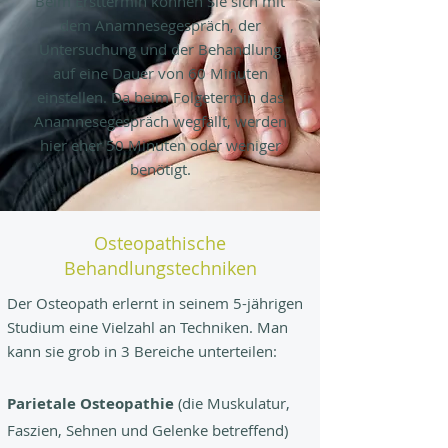
Beim Ersttermin können Sie sich mit
dem Anamnesegespräch, der
Untersuchung und der Behandlung
auf eine Dauer von 60 Minuten
einstellen. Da beim Folgetermin das
Anamnesegespräch wegfällt, werden
hier eher 50 Minuten oder weniger
benötigt.
Osteopathische
Behandlungstechniken
Der Osteopath erlernt in seinem 5-jährigen
Studium eine Vielzahl an Techniken. Man
kann sie grob in 3 Bereiche unterteilen:
Parietale Osteopathie
(die Muskulatur,
Faszien, Sehnen und Gelenke betreffend)