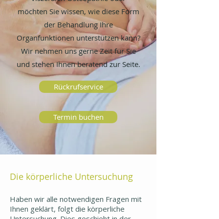
den Osteopathen ein wichtiges 
möchten Sie wissen, wie diese Form
Puzzleteil zu Ihrer Erkrankung 
darstellen. Genauso kann die Einnahme 
der Behandlung Ihre
von Medikamenten eine wichtige Rolle 
Organfunktionen unterstützen kann?
spielen.
Wir nehmen uns gerne Zeit für Sie
und stehen Ihnen beratend zur Seite.
Rückrufservice
Termin buchen
Die körperliche Untersuchung
Haben wir alle notwendigen Fragen mit 
Ihnen geklärt, folgt die körperliche 
Untersuchung. Dies geschieht in der 