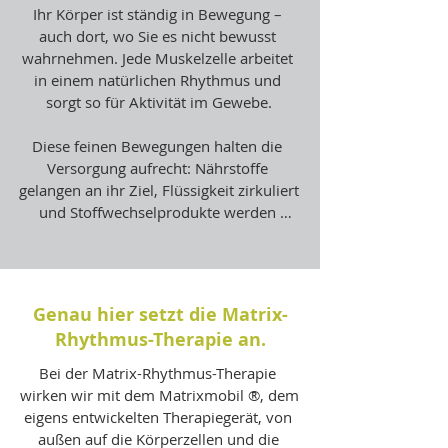
Ihr Körper ist ständig in Bewegung – 
auch dort, wo Sie es nicht bewusst 
wahrnehmen. Jede Muskelzelle arbeitet 
in einem natürlichen Rhythmus und 
sorgt so für Aktivität im Gewebe.

Diese feinen Bewegungen halten die 
Versorgung aufrecht: Nährstoffe 
gelangen an ihr Ziel, Flüssigkeit zirkuliert 
und Stoffwechselprodukte werden 
abtransportiert. Gleichzeitig bleiben 
Muskeln und Faszien geschmeidig.

Man kann sich das wie ein inneres 
Genau hier setzt die Matrix-
Versorgungs- und Reinigungssystem 
Rhythmus-Therapie an.
vorstellen. Gerät dieser Rhythmus aus 
dem Takt, können Schmerzen und 
Bei der Matrix-Rhythmus-Therapie 
Bewegungseinschränkungen entstehen.

wirken wir mit dem Matrixmobil ®, dem 
eigens entwickelten Therapiegerät, von 
Kommt es zu Störungen im 
außen auf die Körperzellen und die 