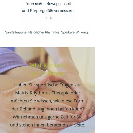
Jetzt Kontakt
aufnehmen
Haben Sie spezifische Fragen zur
Matrix Rhythmus Therapie
oder
möchten Sie wissen, wie diese Form
der Behandlung Ihnen helfen kann?
Wir nehmen uns gerne Zeit für Sie
und stehen Ihnen beratend zur Seite.