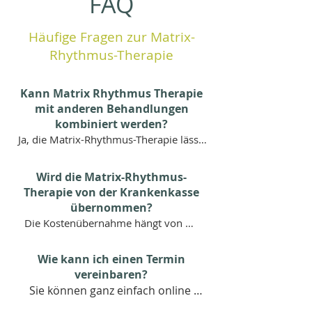
FAQ
Häufige Fragen zur Matrix-
Rhythmus-Therapie
Kann Matrix Rhythmus Therapie
mit anderen Behandlungen
kombiniert werden?
Ja, die Matrix-Rhythmus-Therapie lässt 
sich sehr gut mit anderen 
Therapieformen kombinieren und wird 
Wird die Matrix-Rhythmus-
häufig gezielt in bestehende 
Therapie von der Krankenkasse
Behandlungskonzepte integriert. 
übernommen?
Besonders sinnvoll ist die Verbindung 
Die Kostenübernahme hängt von 
mit osteopathischen Behandlungen, 
Ihrer individuellen 
Physiotherapie oder medizinischer 
Versicherungssituation ab. 
Wie kann ich einen Termin
Trainingstherapie.

Gesetzliche Krankenkassen 
vereinbaren?
übernehmen die Behandlung in der 
Sie können ganz einfach online 
Durch die Aktivierung des Gewebes und 
Regel nicht oder nur in 
einen Termin buchen oder uns für 
die Verbesserung der Mikrozirkulation 