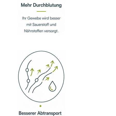
Skelettmuskulatur ihre Eigenschwingung 
wieder aufnehmen.

Kurz gesagt: die Therapie wirkt über 
Mikroextension bis auf die 
zellbiologische Ebene, so dass die 
zellulären Mikroprozesse wieder in 
Gang kommen und eine 
Zellregeneration eintreten kann.