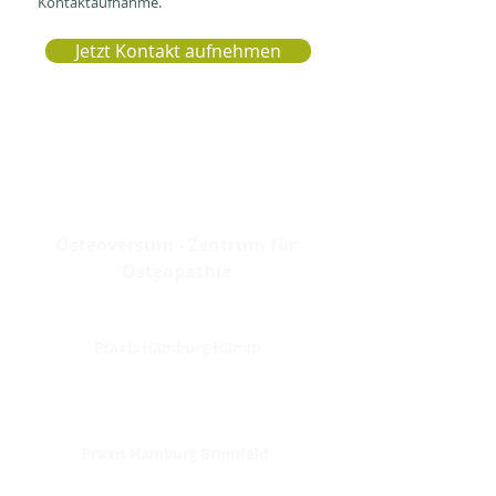
Kontaktaufnahme.
Jetzt Kontakt aufnehmen
KONTAKTIEREN SIE UNS GERN
Osteoversum - Zentrum für
Osteopathie
praxis@osteoversum.de
|
www.osteoversum.de
Praxis Hamburg Hamm
Grevenweg 72|20537 Hamburg
Telefon:
040 35771101
Praxis Hamburg Bramfeld
Bramfelder Chaussee 318|22177 Hamburg