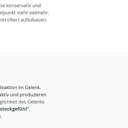
ose konservativ und
elpunkt steht vielmehr,
ntrolliert aufzubauen.
eaktion im Gelenk.
aktiv und produzieren
lichkeit des Gelenks
stockgefühl“
.
.