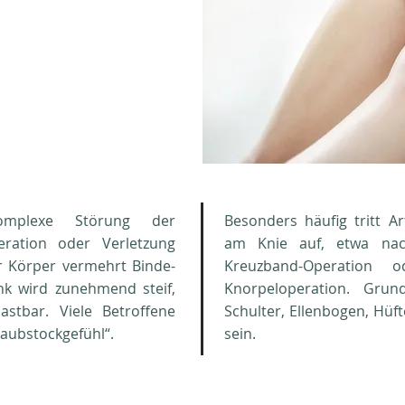
komplexe Störung der
Besonders häufig tritt A
ration oder Verletzung
am Knie auf, etwa nach
er Körper vermehrt Binde-
Kreuzband-Operation 
k wird zunehmend steif,
Knorpeloperation. Grun
stbar. Viele Betroffene
Schulter, Ellenbogen, Hüf
raubstockgefühl“.
sein.