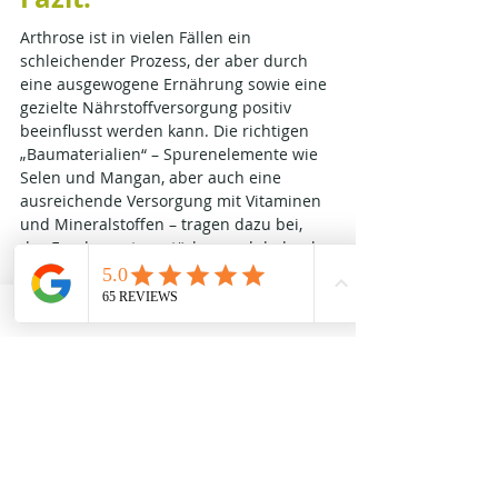
Arthrose ist in vielen Fällen ein 
schleichender Prozess, der aber durch 
eine ausgewogene Ernährung sowie eine 
gezielte Nährstoffversorgung positiv 
beeinflusst werden kann. Die richtigen 
„Baumaterialien“ – Spurenelemente wie 
Selen und Mangan, aber auch eine 
ausreichende Versorgung mit Vitaminen 
und Mineralstoffen – tragen dazu bei, 
das Fundament zu stärken und dadurch 
die Gelenke zu entlasten. Wer seine 
Gelenkgesundheit aktiv in die Hand 
nehmen möchte, sollte neben einer 
angepassten, regelmäßigen Bewegung (z. 
B. Radfahren, Schwimmen, Yoga) auch 
den persönlichen Nährstoffstatus im 
Blick behalten.
Mit einem maßvollen und gut 
abgestimmten Einsatz von 