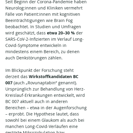
Seit Beginn der Corona-Pandemie haben 
Neurolog:innen und Kliniken vermehrt 
Fälle von Patient:innen mit kognitiven 
Beeinträchtigungen wie Brain Fog 
beobachtet. In Studien und Umfragen 
wird geschätzt, dass 
etwa 20–30 %
 der 
SARS-CoV-2-Infizierten im Verlauf Long-
Covid-Symptome entwickeln in 
mindestens einem Bereich, zu denen 
auch Denkstörungen zählen.
Im Blickpunkt der Forschung steht 
derzeit das 
Wirkstoffkandidaten BC 
007
 (auch „Rovunaptabin“ genannt). 
Ursprünglich zur Behandlung von Herz-
Kreislauf-Erkrankungen entwickelt, wird 
BC 007 aktuell auch in anderen 
Bereichen – etwa in der Augenforschung 
– erprobt. Die Hypothese lautet, dass 
sowohl bei einem Glaukom als auch bei 
manchen Long-Covid-Verläufen eine 
gestörte Mikrozirkulation bzw. 