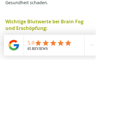
Gesundheit schaden.
Wichtige Blutwerte bei Brain Fog 
und Erschöpfung:
Vitamin D (25-OH-Vitamin 
D):
 Wichtig für Immunsystem, 
Stimmung und Energiehaushalt.
Vitamin B12 und 
Folsäure:
 notwendig für die 
Nervenfunktion und die Bildung von 
Neurotransmittern.
Ferritin 
(Eisenspeicher):
 Eisenmangel kann 
zu Müdigkeit, 
Konzentrationsschwäche und 
verminderter Gehirnleistung führen.
Zink, Magnesium und 
Selen:
 essentielle Spurenelemente 
für Energieproduktion, 