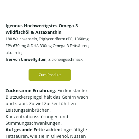
Igennus Hochwertigstes Omega-3 
Wildfischöl & Astaxanthin
180 Weichkapseln, Triglyceridform rTG, 1360mg, 
EPA 670 mg & DHA 330mg Omega-3 Fettsäuren, 
ultra rein; 
frei von Umweltgiften
, Zitronengeschmack
Zum Produkt
Zuckerarme Ernährung: 
Ein konstanter 
Blutzuckerspiegel hält das Gehirn wach 
und stabil. Zu viel Zucker führt zu 
Leistungseinbrüchen, 
Konzentrationsstörungen und 
Stimmungsschwankungen.
Auf gesunde Fette achten
Ungesättigte 
Fettsäuren, wie sie in Olivenöl, Nüssen 