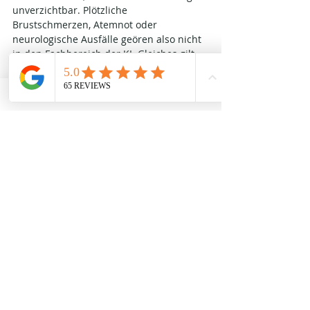
unverzichtbar. Plötzliche 
Brustschmerzen, Atemnot oder 
neurologische Ausfälle geören also nicht 
in den Fachbereich der KI. Gleiches gilt, 
wenn Kinder, ältere Menschen oder 
Schwangere betroffen sind oder wenn 
Vorerkrankungen das Gesamtbild 
komplex machen.
Wie sieht die Medizin der Zukunft 
aus?
Die entscheidende Frage lautet nicht: 
Arzt oder KI? Die bessere Frage lautet: 
Wie können Mensch und Maschine 
sinnvoll zusammenarbeiten? Denn die 
bloße Kombination aus Arzt und KI führt 
nicht automatisch zu besserer Medizin. 
Entscheidend ist, wie diese 
Zusammenarbeit gestaltet wird. Ärzte 
müssen lernen, KI-Ergebnisse kritisch 