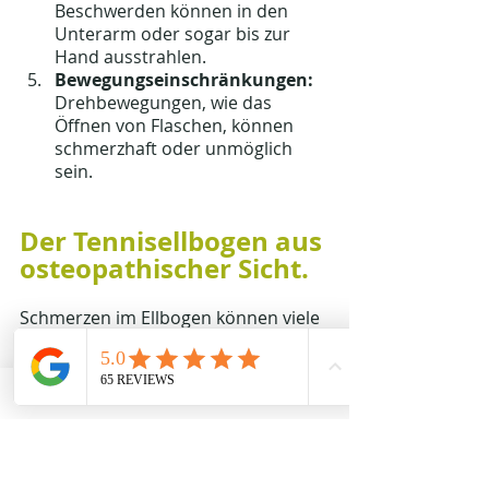
Beschwerden können in den 
Unterarm oder sogar bis zur 
Hand ausstrahlen.
Bewegungseinschränkungen:
Drehbewegungen, wie das 
Öffnen von Flaschen, können 
schmerzhaft oder unmöglich 
sein.
Der Tennisellbogen aus 
osteopathischer Sicht.
Schmerzen im Ellbogen können viele 
Ursachen haben. Daher ist für uns 
wichtig, den Auslöser für die 
Beschwerden zu finden. Hier kommt 
man an einer umfassenden 
Diagnostik nicht vorbei. Mit 
„umfassender Diagnostik“ meine ich 
aber nicht, dass man ein 