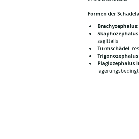
Formen der Schädel
Brachyzephalus
Skaphozephalus
sagittalis
Turmschädel
: re
Trigonozephalus
Plagiozephalus 
lagerungsbedingt