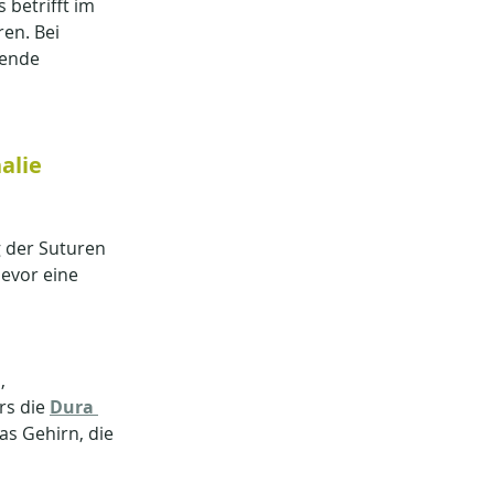
betrifft im 
en. Bei 
nende 
alie
 der Suturen 
evor eine 
, 
s die 
Dura 
s Gehirn, die 