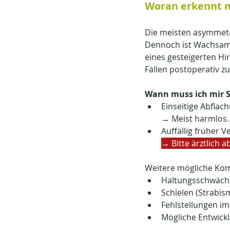
Woran erkennt 
Die meisten asymmetr
Dennoch ist Wachsamke
eines gesteigerten Hi
Fällen postoperativ zu
Wann muss ich mir 
Einseitige Abflach
→ Meist harmlos.
Auffällig früher 
→ Bitte ärztlich a
Weitere mögliche Kom
Haltungsschwäch
Schielen (Strabis
Fehlstellungen im
Mögliche Entwickl