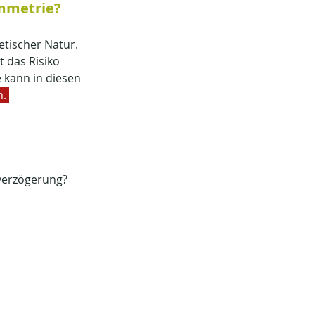
mmetrie?
tischer Natur. 
 das Risiko 
 kann in diesen 
. 
sverzögerung? 