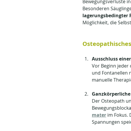
Bewegungsverluste in 
Besonderen Säuglinge,
lagerungsbedingter 
Möglichkeit, die Selb
Osteopathisches
Ausschluss eine
Vor Beginn jeder
und Fontanellen n
manuelle Therapi
Ganzkörperlich
Der Osteopath un
Bewegungsblockad
mater
 im Fokus. 
Spannungen spei