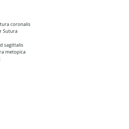
utura coronalis
r Sutura 
 sagittalis
ura metopica
 