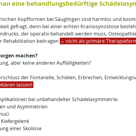
man eine behandlungsbedürftige Schädelasy
ischen Kopfformen bei Säuglingen sind harmlos und kosme
it gefragt, denn bei einer echten Kraniosynostose besteht
rndrucks, der operativ behandelt werden muss. Osteopathie
r Rehabilitation beitragen 
→
nicht als primäre Therapieform
Sorgen machen?
ung, aber keine anderen Auffälligkeiten? 
Verschluss der Fontanelle, Schielen, Erbrechen, Entwicklung
bklären lassen! 
plikationen bei unbehandelter Schädelasymmetrie:
en und Asymmetrien
mus)
 Kiefergelenk
ung einer Skoliose