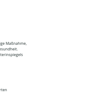
nzige Maßnahme, 
esundheit. 
terinspiegels 
rten 