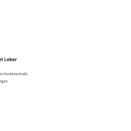
l Leber 
tischockenextrakt, 
vegan