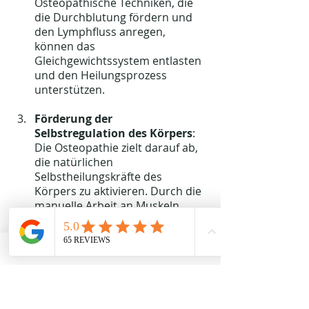
Osteopathische Techniken, die 
die Durchblutung fördern und 
den Lymphfluss anregen, 
können das 
Gleichgewichtssystem entlasten 
und den Heilungsprozess 
unterstützen.
Förderung der 
Selbstregulation des Körpers
: 
Die Osteopathie zielt darauf ab, 
die natürlichen 
Selbstheilungskräfte des 
Körpers zu aktivieren. Durch die 
manuelle Arbeit an Muskeln, 
Gelenken und Bindegewebe wird 
die Beweglichkeit verbessert und 
das Nervensystem entlastet. Der 
Körper kann so besser auf 
Störungen reagieren und 
beginnt, sich selbst zu regulieren.