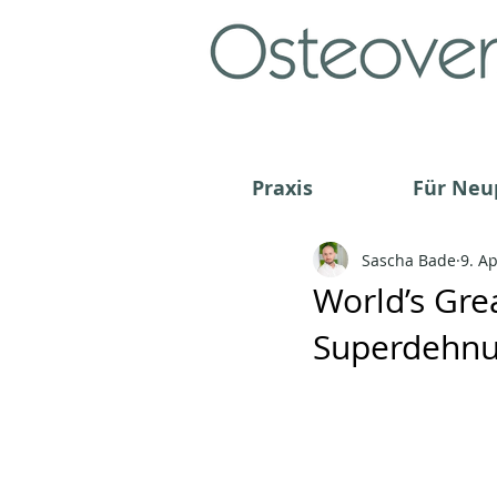
Praxis
Für Neu
Sascha Bade
9. A
World’s Grea
Superdehn