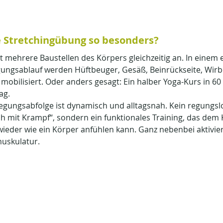
 Stretchingübung so besonders?
t mehrere Baustellen des Körpers gleichzeitig an. In einem e
ngsablauf werden Hüftbeuger, Gesäß, Beinrückseite, Wirbe
obilisiert. Oder anders gesagt: Ein halber Yoga-Kurs in 6
ag.
egungsabfolge ist dynamisch und alltagsnah. Kein regungsl
h mit Krampf“, sondern ein funktionales Training, das dem 
 wieder wie ein Körper anfühlen kann. Ganz nebenbei aktivie
muskulatur.