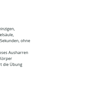
inzigen, 
lsäule, 
0 Sekunden, ohne 
oses Ausharren 
Körper 
rt die Übung 