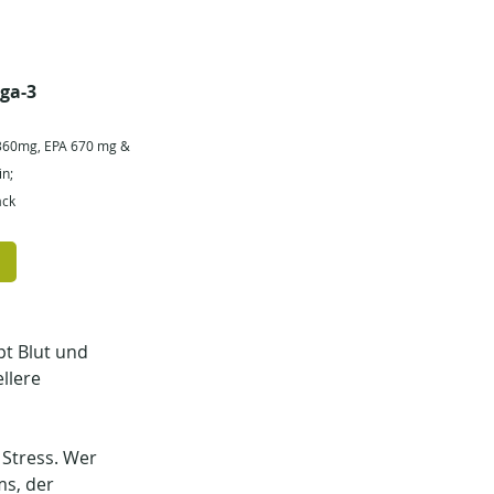
ga-3 
1360mg, EPA 670 mg & 
n; 
ack
 Blut und 
llere 
Stress. Wer 
s, der 