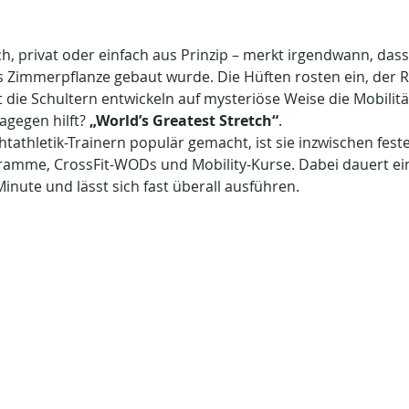
lich, privat oder einfach aus Prinzip – merkt irgendwann, das
ls Zimmerpflanze gebaut wurde. Die Hüften rosten ein, der 
t die Schultern entwickeln auf mysteriöse Weise die Mobilitä
gegen hilft? 
„World’s Greatest Stretch“
. 
tathletik-Trainern populär gemacht, ist sie inzwischen feste
ramme, CrossFit-WODs und Mobility-Kurse. Dabei dauert e
inute und lässt sich fast überall ausführen.