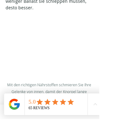
weniger Ballast sie schleppen müssen, 
desto besser. 
Mit den richtigen Nährstoffen schmieren Sie Ihre 
Gelenke von innen, damit der Knorpel lange 
belastbar bleibt.
Arthrose-Ursache 3: Schadstoffe 
(Rauchen, Alkohol & Co.)
Ein Glas Wein zum Abendessen oder die 
Zigarette nach dem Kaffee gehören für 