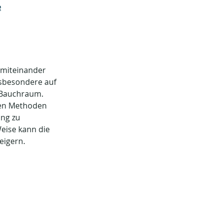
e
miteinander 
nsbesondere auf 
 Bauchraum.
len Methoden 
ng zu 
eise kann die 
igern. 