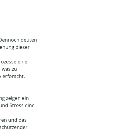
. Dennoch deuten 
tehung dieser 
ozesse eine 
 was zu 
 erforscht, 
ng zeigen ein 
und Stress eine 
ren und das 
schützender 