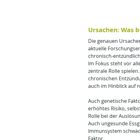
Ursachen: Was be
Die genauen Ursachen 
aktuelle Forschungser
chronisch-entzündlic
Im Fokus steht vor a
zentrale Rolle spiele
chronischen Entzündun
auch im Hinblick auf 
Auch genetische Fakto
erhöhtes Risiko, selb
Rolle bei der Auslösu
Auch ungesunde Essge
Immunsystem schwäche
Faktor.