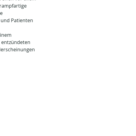
rampfartige 
e 
 und Patienten 
einem 
e entzündeten 
elerscheinungen 