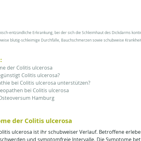
ronisch-entzündliche Erkrankung, bei der sich die Schleimhaut des Dickdarms kont
weise blutig-schleimige Durchfälle, Bauchschmerzen sowie schubweise Krankheit
:
e der Colitis ulcerosa
ünstigt Colitis ulcerosa?
hie bei Colitis ulcerosa unterstützen?
opathen bei Colitis ulcerosa
m Osteoversum Hamburg
me der Colitis ulcerosa
olitis ulcerosa ist ihr schubweiser Verlauf. Betroffene erle
schwerden und symptomfreie Intervalle. Die Symptome betr