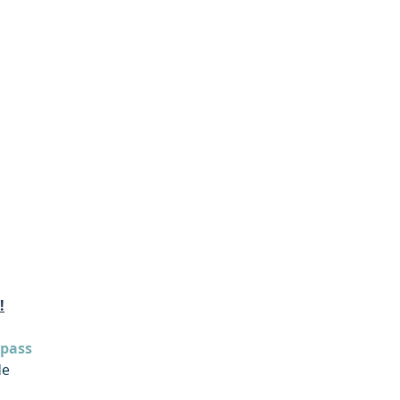
!
pass
de