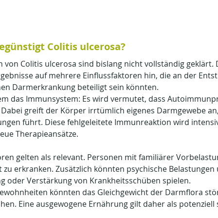
günstigt Colitis ulcerosa?
von Colitis ulcerosa sind bislang nicht vollständig geklärt
gebnisse auf mehrere Einflussfaktoren hin, die an der Ents
hen Darmerkrankung beteiligt sein könnten.
llem das Immunsystem: Es wird vermutet, dass Autoimmunpr
n. Dabei greift der Körper irrtümlich eigenes Darmgewebe an,
gen führt. Diese fehlgeleitete Immunreaktion wird intensiv
neue Therapieansätze.
ren gelten als relevant. Personen mit familiärer Vorbelastu
st zu erkranken. Zusätzlich könnten psychische Belastungen 
ng oder Verstärkung von Krankheitsschüben spielen.
wohnheiten könnten das Gleichgewicht der Darmflora stö
n. Eine ausgewogene Ernährung gilt daher als potenziell 